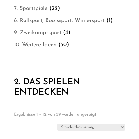
Produkt
22
7. Sportspiele
22
Produkte
1
8. Rollsport, Bootssport, Wintersport
1
Produkt
4
9. Zweikampfsport
4
Produkte
50
10. Weitere Ideen
50
Produkte
2. DAS SPIELEN
ENTDECKEN
Ergebnisse 1 – 12 von 59 werden angezeigt