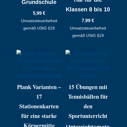
Grundschule
Klassen 8 bis 10
5,99
€
7,99
€
Umsatzsteuerbefreit
gemäß UStG §19
Umsatzsteuerbefreit
gemäß UStG §19
Plank Varianten –
15 Übungen mit
17
Tennisbällen für
Stationenkarten
den
für eine starke
Sportunterricht
Körpermitte