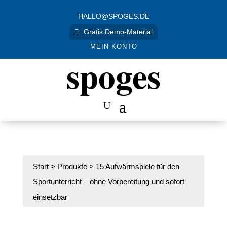
HALLO@SPOGES.DE
Gratis Demo-Material
MEIN KONTO
spoges
Start
>
Produkte
>
15 Aufwärmspiele für den
Sportunterricht – ohne Vorbereitung und sofort
einsetzbar