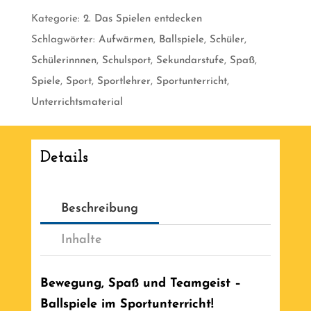
für
Kategorie:
2. Das Spielen entdecken
den
Schlagwörter:
Aufwärmen
,
Ballspiele
,
Schüler
,
Sportunterricht
Schülerinnnen
,
Schulsport
,
Sekundarstufe
,
Spaß
,
[Digital]
Spiele
,
Sport
,
Sportlehrer
,
Sportunterricht
,
Menge
Unterrichtsmaterial
Details
Beschreibung
Inhalte
Bewegung, Spaß und Teamgeist –
Ballspiele im Sportunterricht!