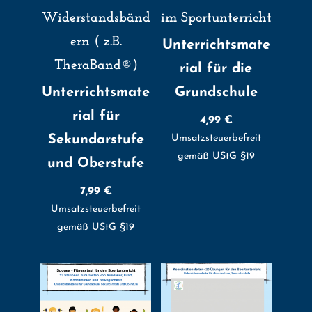
Widerstandsbänd
im Sportunterricht
ern ( z.B.
Unterrichtsmate
TheraBand®)
rial für die
Unterrichtsmate
Grundschule
rial für
4,99
€
Sekundarstufe
Umsatzsteuerbefreit
gemäß UStG §19
und Oberstufe
7,99
€
Umsatzsteuerbefreit
gemäß UStG §19