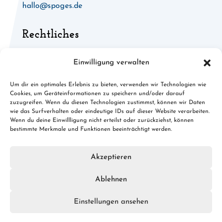
hallo@spoges.de
Rechtliches
Allgemeine Geschäftsbedingungen
Einwilligung verwalten
Widerruf für digitale Inhalte
Um dir ein optimales Erlebnis zu bieten, verwenden wir Technologien wie
Cookies, um Geräteinformationen zu speichern und/oder darauf
Cookies
zuzugreifen. Wenn du diesen Technologien zustimmst, können wir Daten
wie das Surfverhalten oder eindeutige IDs auf dieser Website verarbeiten.
Datenschutz
Wenn du deine Einwillligung nicht erteilst oder zurückziehst, können
bestimmte Merkmale und Funktionen beeinträchtigt werden.
Impressum
Akzeptieren
Ablehnen
© 2026 spoges.de · Konzept, Design & Umsetzung:
FREY
PRINT + MEDIA
Einstellungen ansehen