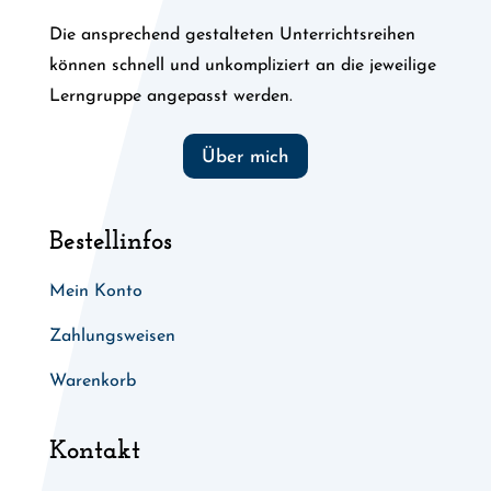
Die ansprechend gestalteten Unterrichtsreihen
können schnell und unkompliziert an die jeweilige
Lerngruppe angepasst werden.
Über mich
Bestellinfos
Mein Konto
Zahlungsweisen
Warenkorb
Kontakt