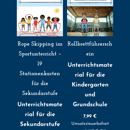
Rope Skipping im
Rollbrettführersch
Sportunterricht –
ein
19
Unterrichtsmate
Stationenkarten
rial für die
für die
Kindergarten
Sekundarstufe
und
Unterrichtsmate
Grundschule
rial für die
7,99
€
Sekundarstufe
Umsatzsteuerbefreit