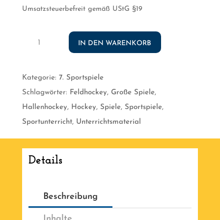
Umsatzsteuerbefreit gemäß UStG §19
Hockey
IN DEN WARENKORB
im
Sportunterricht
Kategorie:
7. Sportspiele
[Digital]
Schlagwörter:
Feldhockey
,
Große Spiele
,
Menge
Hallenhockey
,
Hockey
,
Spiele
,
Sportspiele
,
Sportunterricht
,
Unterrichtsmaterial
Details
Beschreibung
Inhalte