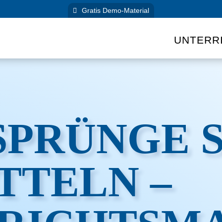
Gratis Demo-Material
UNTERR
SPRÜNGE 
TTELN –