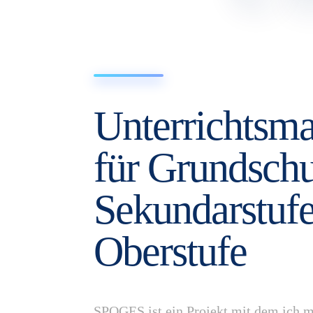
Unterrichtsma
für Grundschu
Sekundarstuf
Oberstufe
SPOGES ist ein Projekt mit dem ich m