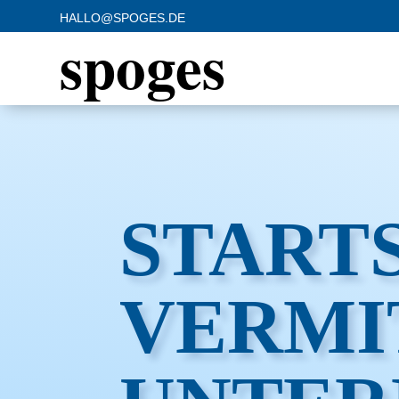
HALLO@SPOGES.DE
spoges
START
VERMI