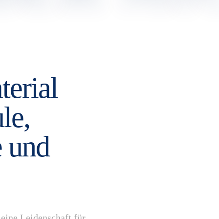
terial
le,
e und
eine Leidenschaft für