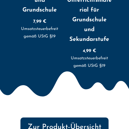
und
Unterrichtsmate
Grundschule
rial für
Grundschule
7,99
€
Umsatzsteuerbefreit
und
gemäß UStG §19
Sekundarstufe
4,99
€
Umsatzsteuerbefreit
gemäß UStG §19
Zur Produkt-Übersicht