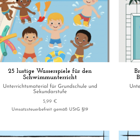
25 lustige Wasserspiele für den
B
Schwimmunterricht
B
Unterrichtsmaterial für Grundschule und
Unte
Sekundarstufe
5,99
€
Umsatzsteuerbefreit gemäß UStG §19