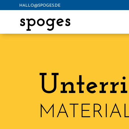
HALLO@SPOGES.DE
spoges
Unterri
MATERIA