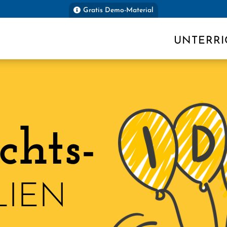
Gratis Demo-Material
UNTERRI
chts-
LIEN