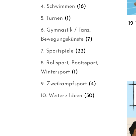
Produkte
16
4. Schwimmen
16
Produkte
1
5. Turnen
1
12
Produkt
6. Gymnastik / Tanz,
7
Bewegungskünste
7
Produkte
22
7. Sportspiele
22
Produkte
8. Rollsport, Bootssport,
1
Wintersport
1
Produkt
4
9. Zweikampfsport
4
Produkte
50
10. Weitere Ideen
50
Produkte