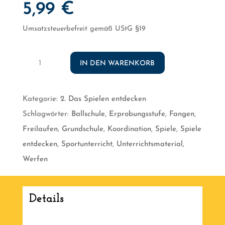
5,99
€
Umsatzsteuerbefreit gemäß UStG §19
Kleine
IN DEN WARENKORB
Spiele
zur
Kategorie:
2. Das Spielen entdecken
Ballschule
Schlagwörter:
Ballschule
,
Erprobungsstufe
,
Fangen
,
für
Freilaufen
,
Grundschule
,
Koordination
,
Spiele
,
Spiele
den
entdecken
,
Sportunterricht
,
Unterrichtsmaterial
,
Sportunterricht
Werfen
[Digital]
Menge
Details