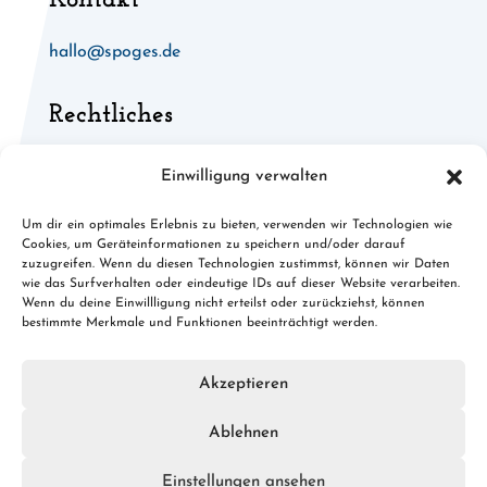
Kontakt
hallo@spoges.de
Rechtliches
Allgemeine Geschäftsbedingungen
Einwilligung verwalten
Widerruf für digitale Inhalte
Um dir ein optimales Erlebnis zu bieten, verwenden wir Technologien wie
Cookies, um Geräteinformationen zu speichern und/oder darauf
Cookies
zuzugreifen. Wenn du diesen Technologien zustimmst, können wir Daten
wie das Surfverhalten oder eindeutige IDs auf dieser Website verarbeiten.
Datenschutz
Wenn du deine Einwillligung nicht erteilst oder zurückziehst, können
bestimmte Merkmale und Funktionen beeinträchtigt werden.
Impressum
Akzeptieren
Ablehnen
© 2026 spoges.de · Konzept, Design & Umsetzung:
FREY
PRINT + MEDIA
Einstellungen ansehen