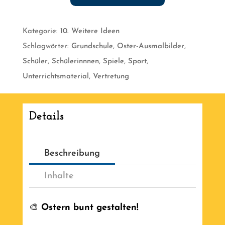
Oster
-
Kategorie:
10. Weitere Ideen
Ausmalbilder
Schlagwörter:
Grundschule
,
Oster-Ausmalbilder
,
für
Schüler
,
Schülerinnnen
,
Spiele
,
Sport
,
die
Unterrichtsmaterial
,
Vertretung
Grundschule
[Digital]
Menge
Details
Beschreibung
Inhalte
🎨
Ostern bunt gestalten!