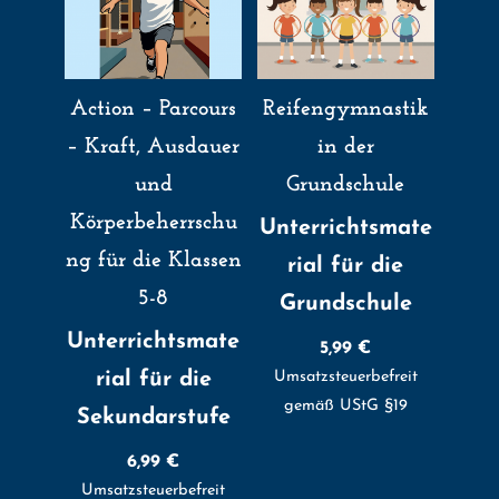
Action – Parcours
Reifengymnastik
– Kraft, Ausdauer
in der
und
Grundschule
Körperbeherrschu
Unterrichtsmate
ng für die Klassen
rial für die
5-8
Grundschule
Unterrichtsmate
5,99
€
rial für die
Umsatzsteuerbefreit
gemäß UStG §19
Sekundarstufe
6,99
€
Umsatzsteuerbefreit