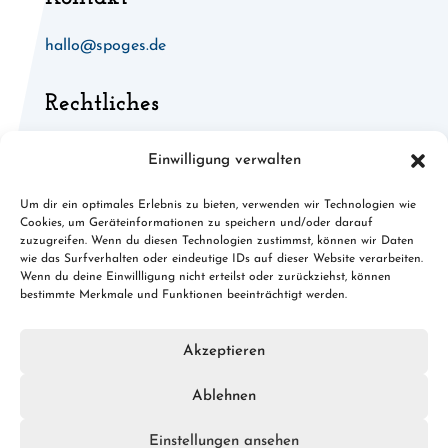
hallo@spoges.de
Rechtliches
Allgemeine Geschäftsbedingungen
Einwilligung verwalten
Widerruf für digitale Inhalte
Um dir ein optimales Erlebnis zu bieten, verwenden wir Technologien wie
Cookies, um Geräteinformationen zu speichern und/oder darauf
Cookies
zuzugreifen. Wenn du diesen Technologien zustimmst, können wir Daten
wie das Surfverhalten oder eindeutige IDs auf dieser Website verarbeiten.
Datenschutz
Wenn du deine Einwillligung nicht erteilst oder zurückziehst, können
bestimmte Merkmale und Funktionen beeinträchtigt werden.
Impressum
Akzeptieren
Ablehnen
© 2026 spoges.de · Konzept, Design & Umsetzung:
FREY
PRINT + MEDIA
Einstellungen ansehen