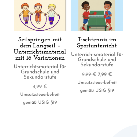
Seilspringen mit
Tischtennis im
dem Langseil –
Sportunterricht
Unterrichtsmaterial
Unterrichtsmaterial für
mit 16 Variationen
Grundschule und
Sekundarstufe
Unterrichtsmaterial für
Grundschule und
Ursprünglicher
Aktueller
9,99
€
7,99
€
Sekundarstufe
Preis
Preis
Umsatzsteuerbefreit
4,99
€
war:
ist:
gemäß UStG §19
Umsatzsteuerbefreit
9,99 €
7,99 €.
gemäß UStG §19