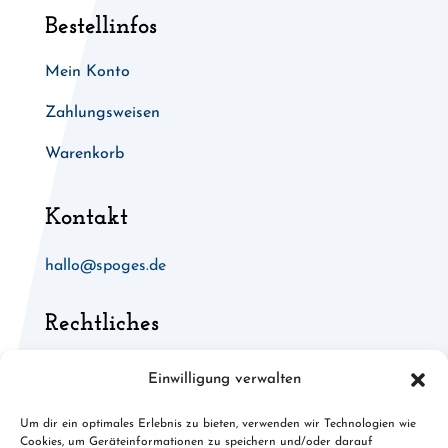
Bestellinfos
Mein Konto
Zahlungsweisen
Warenkorb
Kontakt
hallo@spoges.de
Rechtliches
Allgemeine Geschäftsbedingungen
Einwilligung verwalten
Widerruf für digitale Inhalte
Um dir ein optimales Erlebnis zu bieten, verwenden wir Technologien wie
Cookies, um Geräteinformationen zu speichern und/oder darauf