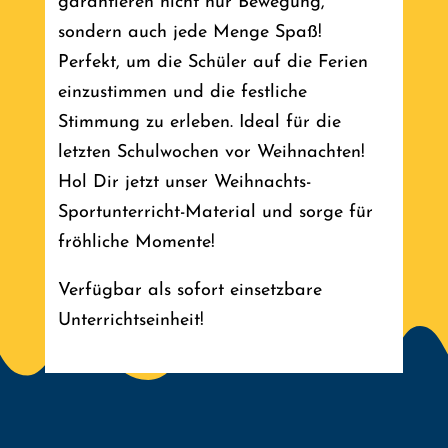
garantieren nicht nur Bewegung,
sondern auch jede Menge Spaß!
Perfekt, um die Schüler auf die Ferien
einzustimmen und die festliche
Stimmung zu erleben. Ideal für die
letzten Schulwochen vor Weihnachten!
Hol Dir jetzt unser Weihnachts-
Sportunterricht-Material und sorge für
fröhliche Momente!
Verfügbar als sofort einsetzbare
Unterrichtseinheit!