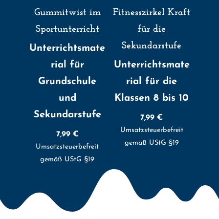
Gummitwist im
Fitnesszirkel Kraft
Sportunterricht
für die
Sekundarstufe
Unterrichtsmate
rial für
Unterrichtsmate
Grundschule
rial für die
und
Klassen 8 bis 10
Sekundarstufe
7,99
€
Umsatzsteuerbefreit
7,99
€
gemäß UStG §19
Umsatzsteuerbefreit
gemäß UStG §19