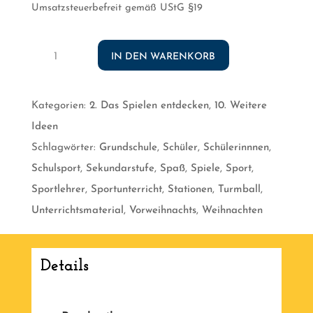
Umsatzsteuerbefreit gemäß UStG §19
Weihnachtsspiele
IN DEN WARENKORB
für
die
Kategorien:
2. Das Spielen entdecken
,
10. Weitere
Grundschule
Ideen
-
Schlagwörter:
Grundschule
,
Schüler
,
Schülerinnnen
,
5
Schulsport
,
Sekundarstufe
,
Spaß
,
Spiele
,
Sport
,
kleine
Sportlehrer
,
Sportunterricht
,
Stationen
,
Turmball
,
Spielformen
Unterrichtsmaterial
,
Vorweihnachts
,
Weihnachten
für
die
Weihnachtszeit
Details
[Digital]
Menge