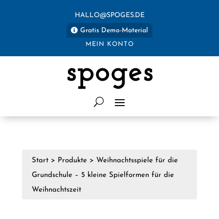
HALLO@SPOGES.DE
Gratis Demo-Material
MEIN KONTO
spoges
Start
>
Produkte
>
Weihnachtsspiele für die
Grundschule – 5 kleine Spielformen für die
Weihnachtszeit