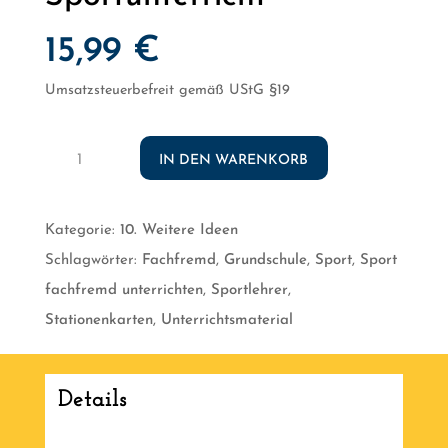
15,99
€
Umsatzsteuerbefreit gemäß UStG §19
Sport
IN DEN WARENKORB
fachfremd
unterrichten
Kategorie:
10. Weitere Ideen
[Digital]
Schlagwörter:
Fachfremd
,
Grundschule
,
Sport
,
Sport
Menge
fachfremd unterrichten
,
Sportlehrer
,
Stationenkarten
,
Unterrichtsmaterial
Details