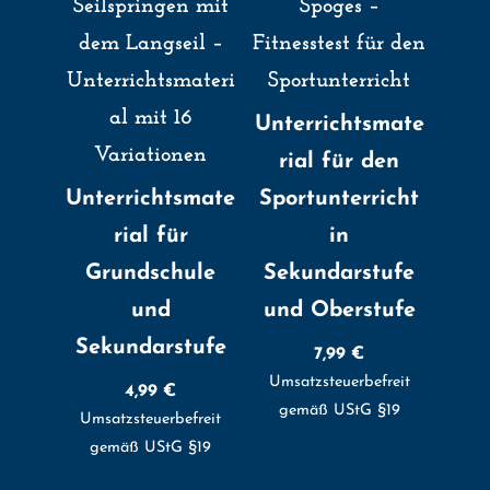
Seilspringen mit
Spoges –
dem Langseil –
Fitnesstest für den
Unterrichtsmateri
Sportunterricht
al mit 16
Unterrichtsmate
Variationen
rial für den
Unterrichtsmate
Sportunterricht
rial für
in
Grundschule
Sekundarstufe
und
und Oberstufe
Sekundarstufe
7,99
€
Umsatzsteuerbefreit
4,99
€
gemäß UStG §19
Umsatzsteuerbefreit
gemäß UStG §19