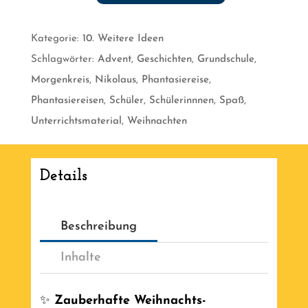
Weihnachts
-
Kategorie:
10. Weitere Ideen
Phantasiereisen
Schlagwörter:
Advent
,
Geschichten
,
Grundschule
,
für
Morgenkreis
,
Nikolaus
,
Phantasiereise
,
die
Phantasiereisen
,
Schüler
,
Schülerinnnen
,
Spaß
,
Grundschule
Unterrichtsmaterial
,
Weihnachten
[Digital]
Menge
Details
Beschreibung
Inhalte
✨
Zauberhafte Weihnachts-