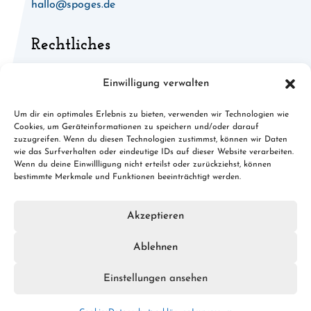
hallo@spoges.de
Rechtliches
Allgemeine Geschäftsbedingungen
Einwilligung verwalten
Widerruf für digitale Inhalte
Um dir ein optimales Erlebnis zu bieten, verwenden wir Technologien wie
Cookies, um Geräteinformationen zu speichern und/oder darauf
Cookies
zuzugreifen. Wenn du diesen Technologien zustimmst, können wir Daten
wie das Surfverhalten oder eindeutige IDs auf dieser Website verarbeiten.
Datenschutz
Wenn du deine Einwillligung nicht erteilst oder zurückziehst, können
bestimmte Merkmale und Funktionen beeinträchtigt werden.
Impressum
Akzeptieren
Ablehnen
© 2026 spoges.de · Konzept, Design & Umsetzung:
FREY
PRINT + MEDIA
Einstellungen ansehen