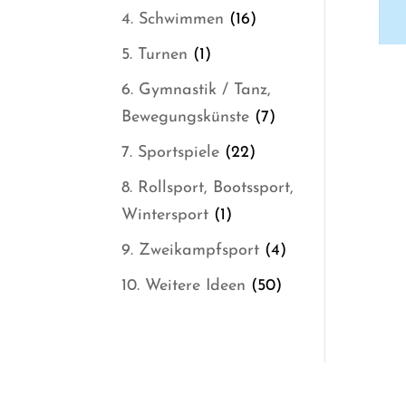
Produkte
16
4. Schwimmen
16
Produkte
1
5. Turnen
1
Produkt
6. Gymnastik / Tanz,
7
Bewegungskünste
7
Produkte
22
7. Sportspiele
22
Produkte
8. Rollsport, Bootssport,
1
Wintersport
1
Produkt
4
9. Zweikampfsport
4
Produkte
50
10. Weitere Ideen
50
Produkte