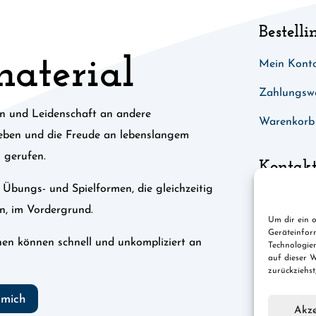
Bestelli
material
Mein Kont
Zahlungsw
n und Leidenschaft an andere
Warenkorb
geben und die Freude an lebenslangem
 gerufen.
Kontak
e Übungs- und Spielformen, die gleichzeitig
hallo@spog
n, im Vordergrund.
Um dir ein o
Geräteinfor
hen können schnell und unkompliziert an
Technologie
auf dieser W
.
zurückziehs
 mich
Akze