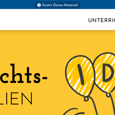
Gratis Demo-Material
UNTERRI
chts-
LIEN