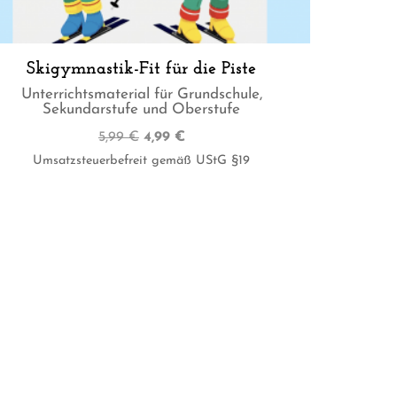
Skigymnastik-Fit für die Piste
Unterrichtsmaterial für Grundschule,
Sekundarstufe und Oberstufe
Ursprünglicher
Aktueller
5,99
€
4,99
€
Preis
Preis
Umsatzsteuerbefreit gemäß UStG §19
war:
ist:
5,99 €
4,99 €.