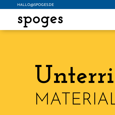
HALLO@SPOGES.DE
spoges
Unterri
MATERIA