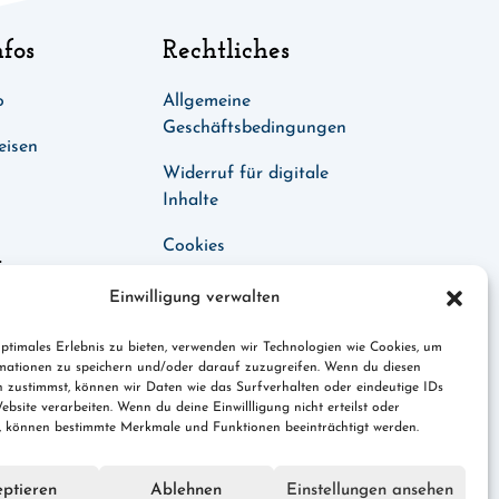
nfos
Rechtliches
o
Allgemeine
Geschäftsbedingungen
eisen
Widerruf für digitale
Inhalte
Cookies
t
Datenschutz
Einwilligung verwalten
es.de
Impressum
ptimales Erlebnis zu bieten, verwenden wir Technologien wie Cookies, um
mationen zu speichern und/oder darauf zuzugreifen. Wenn du diesen
n zustimmst, können wir Daten wie das Surfverhalten oder eindeutige IDs
ebsite verarbeiten. Wenn du deine Einwillligung nicht erteilst oder
t, können bestimmte Merkmale und Funktionen beeinträchtigt werden.
ptieren
Ablehnen
Einstellungen ansehen