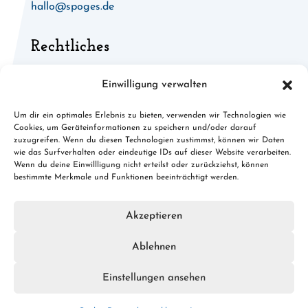
hallo@spoges.de
Rechtliches
Allgemeine Geschäftsbedingungen
Einwilligung verwalten
Widerruf für digitale Inhalte
Um dir ein optimales Erlebnis zu bieten, verwenden wir Technologien wie
Cookies, um Geräteinformationen zu speichern und/oder darauf
Cookies
zuzugreifen. Wenn du diesen Technologien zustimmst, können wir Daten
wie das Surfverhalten oder eindeutige IDs auf dieser Website verarbeiten.
Datenschutz
Wenn du deine Einwillligung nicht erteilst oder zurückziehst, können
bestimmte Merkmale und Funktionen beeinträchtigt werden.
Impressum
Akzeptieren
Ablehnen
© 2026 spoges.de · Konzept, Design & Umsetzung:
FREY
PRINT + MEDIA
Einstellungen ansehen