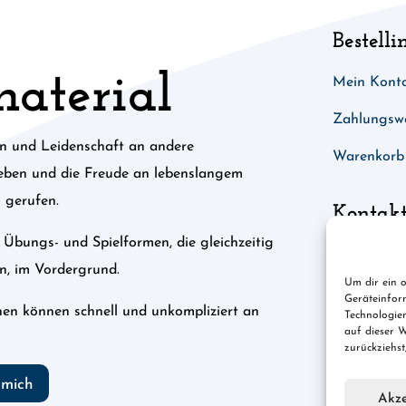
Bestelli
material
Mein Kont
Zahlungsw
n und Leidenschaft an andere
Warenkorb
geben und die Freude an lebenslangem
 gerufen.
Kontak
e Übungs- und Spielformen, die gleichzeitig
hallo@spog
n, im Vordergrund.
Um dir ein o
Geräteinfor
hen können schnell und unkompliziert an
Technologie
auf dieser W
.
zurückziehs
 mich
Akze