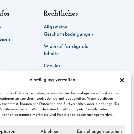
nfos
Rechtliches
o
Allgemeine
Geschäftsbedingungen
eisen
Widerruf für digitale
Inhalte
Cookies
t
Datenschutz
Einwilligung verwalten
es.de
Impressum
ptimales Erlebnis zu bieten, verwenden wir Technologien wie Cookies, um
mationen zu speichern und/oder darauf zuzugreifen. Wenn du diesen
n zustimmst, können wir Daten wie das Surfverhalten oder eindeutige IDs
ebsite verarbeiten. Wenn du deine Einwillligung nicht erteilst oder
t, können bestimmte Merkmale und Funktionen beeinträchtigt werden.
ptieren
Ablehnen
Einstellungen ansehen