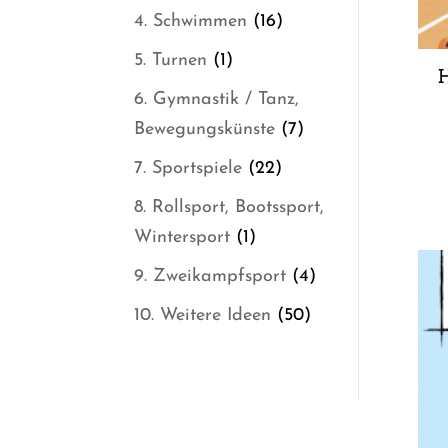
Produkte
16
4. Schwimmen
16
Produkte
1
5. Turnen
1
H
Produkt
6. Gymnastik / Tanz,
7
Bewegungskünste
7
Produkte
22
7. Sportspiele
22
Produkte
8. Rollsport, Bootssport,
1
Wintersport
1
Produkt
4
9. Zweikampfsport
4
Produkte
50
10. Weitere Ideen
50
Produkte