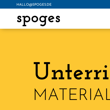
HALLO@SPOGES.DE
spoges
Unterri
MATERIA