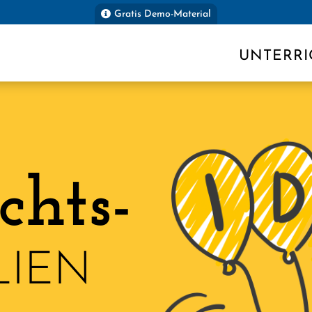
Gratis Demo-Material
UNTERRI
chts-
LIEN