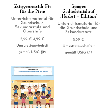
Skigymnastik-Fit
Spoges
für die Piste
Gedächtnislauf
„Herbst – Edition“
Unterrichtsmaterial für
Grundschule,
Unterrichtsmaterial für
Sekundarstufe und
die Grundschule und
Oberstufe
Sekundarstufe
Ursprünglicher
Aktueller
5,99
€
4,99
€
3,99
€
Preis
Preis
Umsatzsteuerbefreit
Umsatzsteuerbefreit
war:
ist:
gemäß UStG §19
gemäß UStG §19
5,99 €
4,99 €.