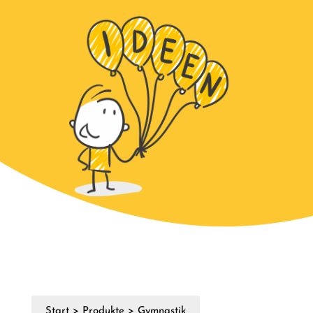
Start
>
Produkte
>
Gymnastik