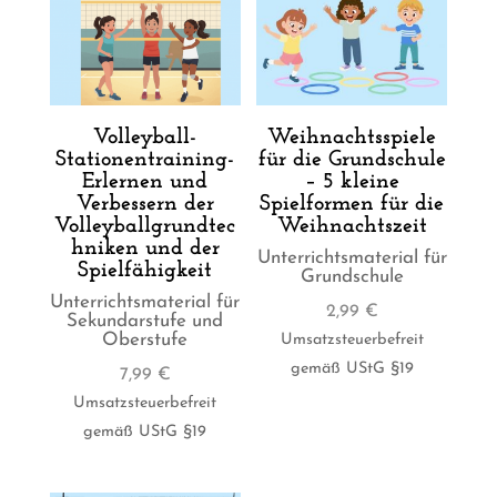
Volleyball-
Weihnachtsspiele
Stationentraining-
für die Grundschule
Erlernen und
– 5 kleine
Verbessern der
Spielformen für die
Volleyballgrundtec
Weihnachtszeit
hniken und der
Unterrichtsmaterial für
Spielfähigkeit
Grundschule
Unterrichtsmaterial für
2,99
€
Sekundarstufe und
Oberstufe
Umsatzsteuerbefreit
gemäß UStG §19
7,99
€
Umsatzsteuerbefreit
gemäß UStG §19