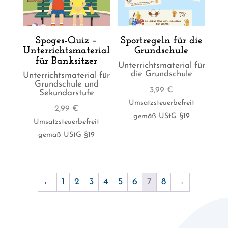
Spoges-Quiz –
Sportregeln für die
Unterrichtsmaterial
Grundschule
für Banksitzer
Unterrichtsmaterial für
die Grundschule
Unterrichtsmaterial für
Grundschule und
3,99
€
Sekundarstufe
Umsatzsteuerbefreit
2,99
€
gemäß UStG §19
Umsatzsteuerbefreit
gemäß UStG §19
←
1
2
3
4
5
6
7
8
→