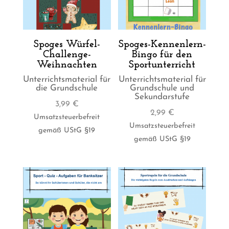
Spoges Würfel-
Spoges-Kennenlern-
Challenge-
Bingo für den
Weihnachten
Sportunterricht
Unterrichtsmaterial für
Unterrichtsmaterial für
die Grundschule
Grundschule und
Sekundarstufe
3,99
€
2,99
€
Umsatzsteuerbefreit
Umsatzsteuerbefreit
gemäß UStG §19
gemäß UStG §19