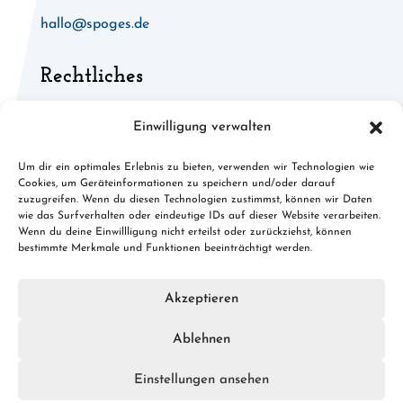
hallo@spoges.de
Rechtliches
Allgemeine Geschäftsbedingungen
Einwilligung verwalten
Widerruf für digitale Inhalte
Um dir ein optimales Erlebnis zu bieten, verwenden wir Technologien wie
Cookies, um Geräteinformationen zu speichern und/oder darauf
Cookies
zuzugreifen. Wenn du diesen Technologien zustimmst, können wir Daten
wie das Surfverhalten oder eindeutige IDs auf dieser Website verarbeiten.
Datenschutz
Wenn du deine Einwillligung nicht erteilst oder zurückziehst, können
bestimmte Merkmale und Funktionen beeinträchtigt werden.
Impressum
Akzeptieren
Ablehnen
© 2026 spoges.de · Konzept, Design & Umsetzung:
FREY
PRINT + MEDIA
Einstellungen ansehen