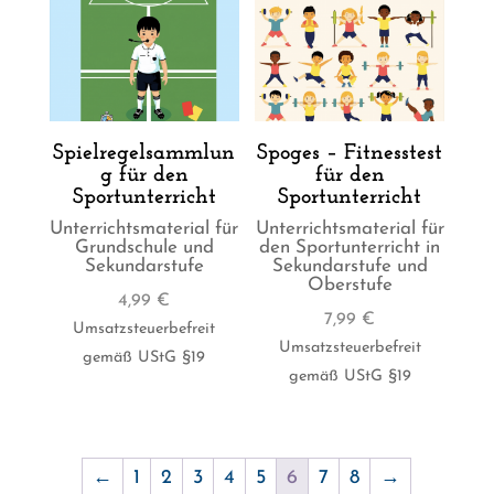
Spielregelsammlun
Spoges – Fitnesstest
g für den
für den
Sportunterricht
Sportunterricht
Unterrichtsmaterial für
Unterrichtsmaterial für
Grundschule und
den Sportunterricht in
Sekundarstufe
Sekundarstufe und
Oberstufe
4,99
€
7,99
€
Umsatzsteuerbefreit
Umsatzsteuerbefreit
gemäß UStG §19
gemäß UStG §19
←
1
2
3
4
5
6
7
8
→