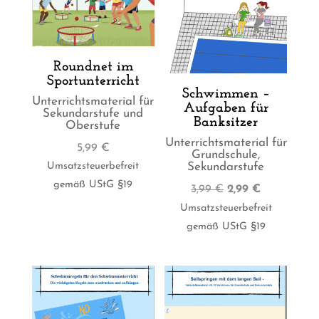
Roundnet im
Sportunterricht
Schwimmen –
Unterrichtsmaterial für
Aufgaben für
Sekundarstufe und
Banksitzer
Oberstufe
Unterrichtsmaterial für
5,99
€
Grundschule,
Umsatzsteuerbefreit
Sekundarstufe
gemäß UStG §19
Ursprünglicher
Aktueller
3,99
€
2,99
€
Preis
Preis
Umsatzsteuerbefreit
war:
ist:
gemäß UStG §19
3,99 €
2,99 €.