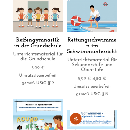
Reifengymnastik
Rettungsschwimme
in der Grundschule
n im
Schwimmunterricht
Unterrichtsmaterial für
die Grundschule
Unterrichtsmaterial für
Sekundarstufe und
5,99
€
Oberstufe
Umsatzsteuerbefreit
Ursprünglicher
Aktueller
5,99
€
4,50
€
gemäß UStG §19
Preis
Preis
Umsatzsteuerbefreit
war:
ist:
gemäß UStG §19
5,99 €
4,50 €.
%