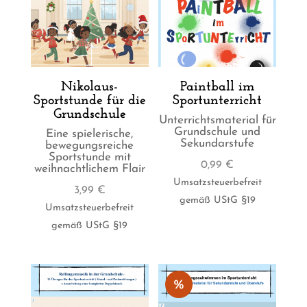
Nikolaus-
Paintball im
Sportstunde für die
Sportunterricht
Grundschule
Unterrichtsmaterial für
Grundschule und
Eine spielerische,
Sekundarstufe
bewegungsreiche
Sportstunde mit
0,99
€
weihnachtlichem Flair
Umsatzsteuerbefreit
3,99
€
gemäß UStG §19
Umsatzsteuerbefreit
gemäß UStG §19
%